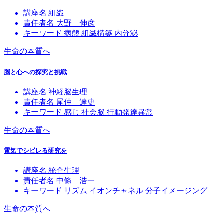
講座名
組織
責任者名
大野 伸彦
キーワード
病態
組織構築
内分泌
生命の本質へ
脳と心への探究と挑戦
講座名
神経脳生理
責任者名
尾仲 達史
キーワード
感じ
社会脳
行動発達異常
生命の本質へ
電気でシビレる研究を
講座名
統合生理
責任者名
中條 浩一
キーワード
リズム
イオンチャネル
分子イメージング
生命の本質へ