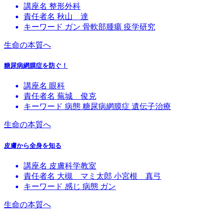
講座名
整形外科
責任者名
秋山 達
キーワード
ガン
骨軟部腫瘍
疫学研究
生命の本質へ
糖尿病網膜症を防ぐ！
講座名
眼科
責任者名
蕪城 俊克
キーワード
病態
糖尿病網膜症
遺伝子治療
生命の本質へ
皮膚から全身を知る
講座名
皮膚科学教室
責任者名
大槻 マミ太郎
小宮根 真弓
キーワード
感じ
病態
ガン
生命の本質へ