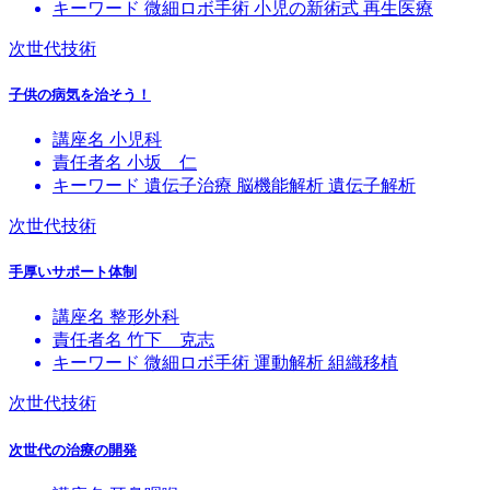
キーワード
微細ロボ手術
小児の新術式
再生医療
次世代技術
子供の病気を治そう！
講座名
小児科
責任者名
小坂 仁
キーワード
遺伝子治療
脳機能解析
遺伝子解析
次世代技術
手厚いサポート体制
講座名
整形外科
責任者名
竹下 克志
キーワード
微細ロボ手術
運動解析
組織移植
次世代技術
次世代の治療の開発