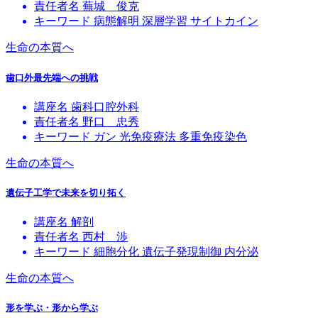
責任者名
蕪城 俊克
キーワード
病態解明
深層学習
サイトカイン
生命の本質へ
歯口外最先端への挑戦
講座名
歯科口腔外科
責任者名
野口 忠秀
キーワード
ガン
光免疫療法
多重免疫染色
生命の本質へ
遺伝子工学で未来を切り拓く
講座名
解剖
責任者名
西村 渉
キーワード
細胞分化
遺伝子発現制御
内分泌
生命の本質へ
形を学ぶ・形から学ぶ