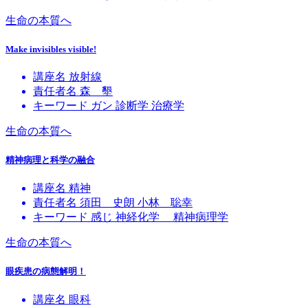
生命の本質へ
Make invisibles visible!
講座名
放射線
責任者名
森 墾
キーワード
ガン
診断学
治療学
生命の本質へ
精神病理と科学の融合
講座名
精神
責任者名
須田 史朗
小林 聡幸
キーワード
感じ
神経化学
精神病理学
生命の本質へ
眼疾患の病態解明！
講座名
眼科