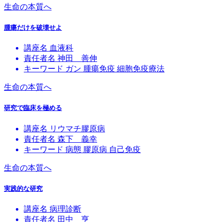
生命の本質へ
腫瘍だけを破壊せよ
講座名
血液科
責任者名
神田 善伸
キーワード
ガン
腫瘍免疫
細胞免疫療法
生命の本質へ
研究で臨床を極める
講座名
リウマチ膠原病
責任者名
森下 義幸
キーワード
病態
膠原病
自己免疫
生命の本質へ
実践的な研究
講座名
病理診断
責任者名
田中 亨