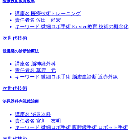
医療技術教育改革
講座名
医療技術トレーニング
責任者名
佐田 尚宏
キーワード
微細ロボ手術
Ex vivo教育
技術の概念化
次世代技術
低侵襲の診断治療法
講座名
脳神経外科
責任者名
草鹿 元
キーワード
微細ロボ手術
脳虚血診断
近赤外線
次世代技術
泌尿器科内視鏡治療
講座名
泌尿器科
責任者名
宮川 友明
キーワード
微細ロボ手術
腹腔鏡手術
ロボット手術
次世代技術