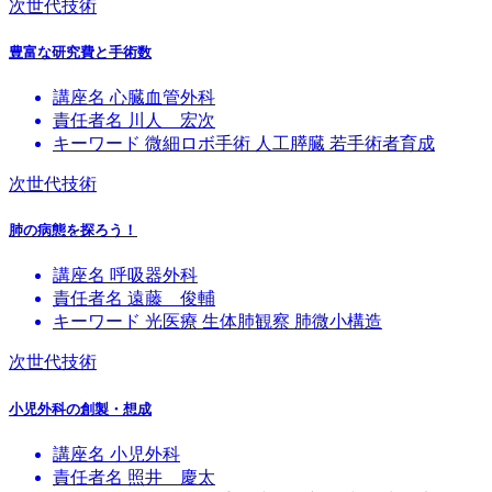
次世代技術
豊富な研究費と手術数
講座名
心臓血管外科
責任者名
川人 宏次
キーワード
微細ロボ手術
人工膵臓
若手術者育成
次世代技術
肺の病態を探ろう！
講座名
呼吸器外科
責任者名
遠藤 俊輔
キーワード
光医療
生体肺観察
肺微小構造
次世代技術
小児外科の創製・想成
講座名
小児外科
責任者名
照井 慶太