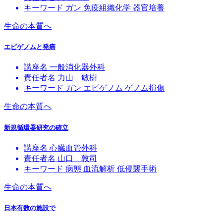
キーワード
ガン
免疫組織化学
器官培養
生命の本質へ
エピゲノムと発癌
講座名
一般消化器外科
責任者名
力山 敏樹
キーワード
ガン
エピゲノム
ゲノム損傷
生命の本質へ
新規循環器研究の確立
講座名
心臓血管外科
責任者名
山口 敦司
キーワード
病態
血流解析
低侵襲手術
生命の本質へ
日本有数の施設で