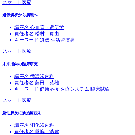
スマート医療
遺伝解析から病態へ
講座名
心血管・遺伝学
責任者名
松村 貴由
キーワード
遺伝
生活習慣病
スマート医療
未来指向の臨床研究
講座名
循環器内科
責任者名
藤田 英雄
キーワード
健康応援
医療システム
臨床試験
スマート医療
急性膵炎に新治療法を
講座名
消化器内科
責任者名
眞嶋 浩聡