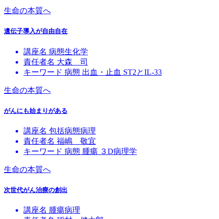
生命の本質へ
遺伝子導入が自由自在
講座名
病態生化学
責任者名
大森 司
キーワード
病態
出血・止血
ST2とIL-33
生命の本質へ
がんにも始まりがある
講座名
包括病態病理
責任者名
福嶋 敬宜
キーワード
病態
腫瘍
３D病理学
生命の本質へ
次世代がん治療の創出
講座名
腫瘍病理