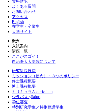
資料請求
よくある質問
お問い合わせ
アクセス
English
在学生・卒業生
大学サイト
概要
入試案内
講座一覧
ここがスゴイ！
自治医大大学院について
研究科長挨拶
ミッション（使命）・３つのポリシー
修士課程概要
博士課程概要
カリキュラムcurriculum
シラバスsyllabus
学位審査
特別研究学生／特別聴講学生