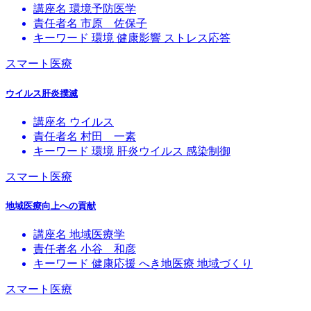
講座名
環境予防医学
責任者名
市原 佐保子
キーワード
環境
健康影響
ストレス応答
スマート医療
ウイルス肝炎撲滅
講座名
ウイルス
責任者名
村田 一素
キーワード
環境
肝炎ウイルス
感染制御
スマート医療
地域医療向上への貢献
講座名
地域医療学
責任者名
小谷 和彦
キーワード
健康応援
へき地医療
地域づくり
スマート医療