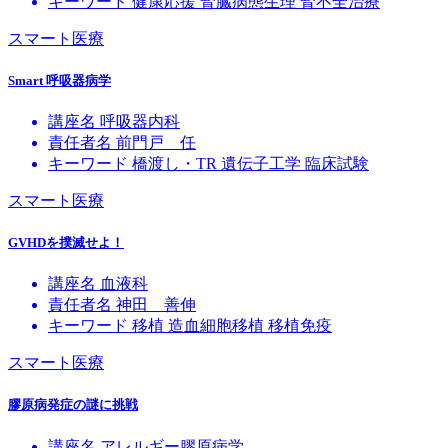
キーワード
健康応援
腎臓病態生理
腎不全治療
スマート医療
Smart 呼吸器病学
講座名
呼吸器内科
責任者名
前門戸 任
キーワード
橋渡し・TR
遺伝子工学
臨床試験
スマート医療
GVHDを撲滅せよ！
講座名
血液科
責任者名
神田 善伸
キーワード
移植
造血細胞移植
移植免疫
スマート医療
膠原病発症の謎に挑戦
講座名
アレルギー膠原病学