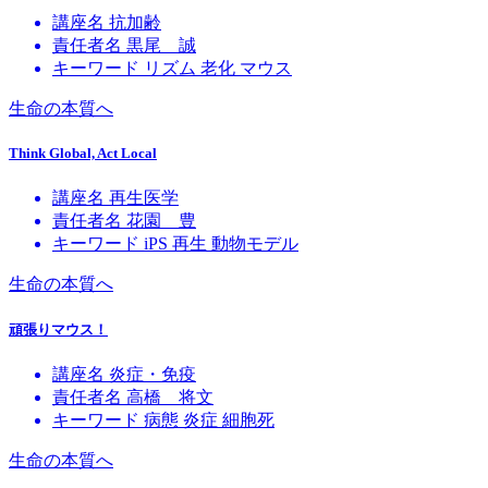
講座名
抗加齢
責任者名
黒尾 誠
キーワード
リズム
老化
マウス
生命の本質へ
Think Global, Act Local
講座名
再生医学
責任者名
花園 豊
キーワード
iPS
再生
動物モデル
生命の本質へ
頑張りマウス！
講座名
炎症・免疫
責任者名
高橋 将文
キーワード
病態
炎症
細胞死
生命の本質へ