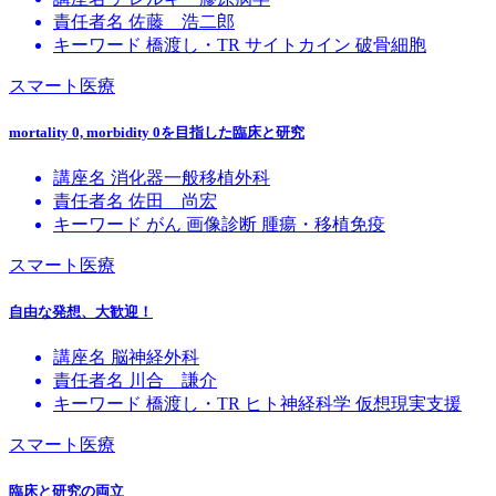
責任者名
佐藤 浩二郎
キーワード
橋渡し・TR
サイトカイン
破骨細胞
スマート医療
mortality 0, morbidity 0を目指した臨床と研究
講座名
消化器一般移植外科
責任者名
佐田 尚宏
キーワード
がん
画像診断
腫瘍・移植免疫
スマート医療
自由な発想、大歓迎！
講座名
脳神経外科
責任者名
川合 謙介
キーワード
橋渡し・TR
ヒト神経科学
仮想現実支援
スマート医療
臨床と研究の両立