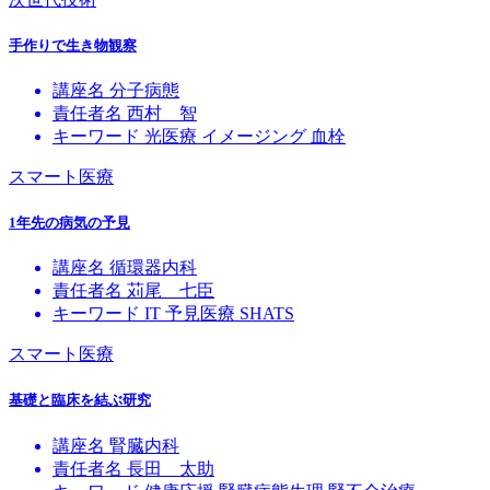
手作りで生き物観察
講座名
分子病態
責任者名
西村 智
キーワード
光医療
イメージング
血栓
スマート医療
1年先の病気の予見
講座名
循環器内科
責任者名
苅尾 七臣
キーワード
IT
予見医療
SHATS
スマート医療
基礎と臨床を結ぶ研究
講座名
腎臓内科
責任者名
長田 太助