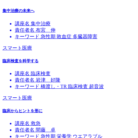
集中治療の未来へ
講座名
集中治療
責任者名
布宮 伸
キーワード
急性期
敗血症
多臓器障害
スマート医療
臨床検査を科学する
講座名
臨床検査
責任者名
岩津 好隆
キーワード
橋渡し・TR
臨床検査
超音波
スマート医療
臨床からヒントを形に
講座名
救急
責任者名
間藤 卓
キーワード
急性期
栄養学
ウエアラブル