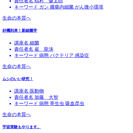
責任者名
稲村 健太郎
キーワード
ガン
腫瘍内細菌
がん微小環境
生命の本質へ
好機到来！新細菌学
講座名
細菌
責任者名
崔 龍洙
キーワード
病態
バクテリア
感染症
生命の本質へ
ムシのいい研究！
講座名
医動物
責任者名
加藤 大智
キーワード
病態
寄生虫
吸血昆虫
生命の本質へ
宇宙実験もやります。