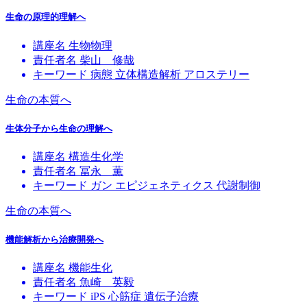
生命の原理的理解へ
講座名
生物物理
責任者名
柴山 修哉
キーワード
病態
立体構造解析
アロステリー
生命の本質へ
生体分子から生命の理解へ
講座名
構造生化学
責任者名
冨永 薫
キーワード
ガン
エピジェネティクス
代謝制御
生命の本質へ
機能解析から治療開発へ
講座名
機能生化
責任者名
魚崎 英毅
キーワード
iPS
心筋症
遺伝子治療