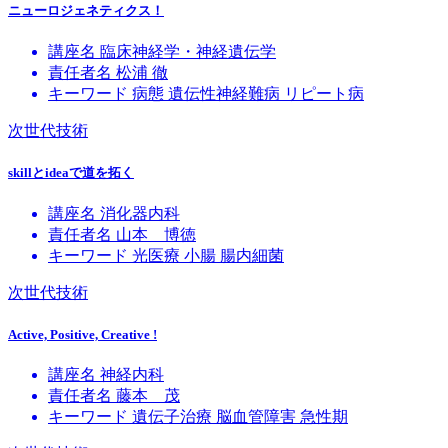
ニューロジェネティクス！
講座名
臨床神経学・神経遺伝学
責任者名
松浦 徹
キーワード
病態
遺伝性神経難病
リピート病
次世代技術
skillとideaで道を拓く
講座名
消化器内科
責任者名
山本 博徳
キーワード
光医療
小腸
腸内細菌
次世代技術
Active, Positive, Creative !
講座名
神経内科
責任者名
藤本 茂
キーワード
遺伝子治療
脳血管障害
急性期