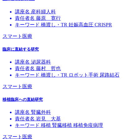
講座名
産科婦人科
責任者名
藤原 寛行
キーワード
橋渡し・TR
妊娠高血圧
CRISPR
スマート医療
臨床に直結する研究
講座名
泌尿器科
責任者名
藤村 哲也
キーワード
橋渡し・TR
ロボット手術
尿路結石
スマート医療
移植臨床への直結研究
講座名
腎臓外科
責任者名
岩見 大基
キーワード
移植
腎臓移植
移植免疫病理
スマート医療