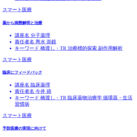
スマート医療
薬から病態解明と治療
講座名
分子薬理
責任者名
輿水 崇鏡
キーワード
橋渡し・TR
治療標的探索
副作用解析
スマート医療
臨床にフィードバック
講座名
臨床薬理
責任者名
今井 靖
キーワード
橋渡し・TR
臨床薬物治療学
循環器・生活
習慣病
スマート医療
予防医療の実現に向けて