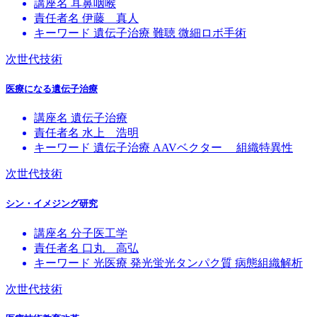
講座名
耳鼻咽喉
責任者名
伊藤 真人
キーワード
遺伝子治療
難聴
微細ロボ手術
次世代技術
医療になる遺伝子治療
講座名
遺伝子治療
責任者名
水上 浩明
キーワード
遺伝子治療
AAVベクター
組織特異性
次世代技術
シン・イメジング研究
講座名
分子医工学
責任者名
口丸 高弘
キーワード
光医療
発光蛍光タンパク質
病態組織解析
次世代技術