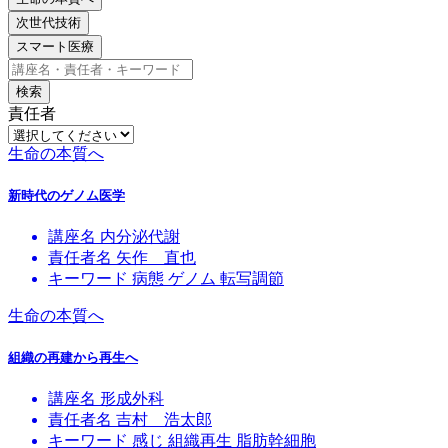
次世代技術
スマート医療
検索
責任者
生命の本質へ
新時代のゲノム医学
講座名
内分泌代謝
責任者名
矢作 直也
キーワード
病態
ゲノム
転写調節
生命の本質へ
組織の再建から再生へ
講座名
形成外科
責任者名
吉村 浩太郎
キーワード
感じ
組織再生
脂肪幹細胞