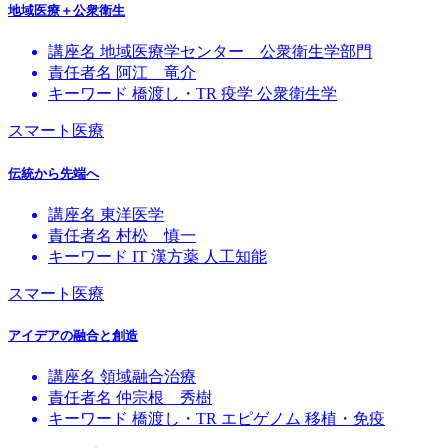
地域医療＋公衆衛生
講座名
地域医療学センター 公衆衛生学部門
責任者名
阿江 竜介
キーワード
橋渡し・TR
疫学
公衆衛生学
スマート医療
伝統から先端へ
講座名
東洋医学
責任者名
村松 慎一
キーワード
IT
漢方薬
人工知能
スマート医療
アイデアの融合と創造
講座名
領域融合治療
責任者名
仲宗根 秀樹
キーワード
橋渡し・TR
エピゲノム
移植・免疫