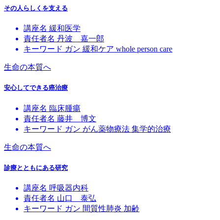
その人らしくを支える
講座名
緩和医学
責任者名
丹波 嘉一郎
キーワード
ガン
緩和ケア
whole person care
生命の本質へ
安心してできる癌治療
講座名
臨床腫瘍
責任者名
藤井 博文
キーワード
ガン
がん薬物療法
集学的治療
生命の本質へ
診療とともにある研究
講座名
呼吸器内科
責任者名
山口 泰弘
キーワード
ガン
間質性肺炎
加齢