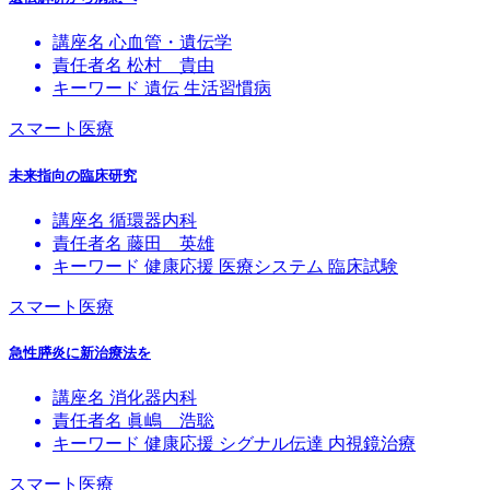
講座名
心血管・遺伝学
責任者名
松村 貴由
キーワード
遺伝
生活習慣病
スマート医療
未来指向の臨床研究
講座名
循環器内科
責任者名
藤田 英雄
キーワード
健康応援
医療システム
臨床試験
スマート医療
急性膵炎に新治療法を
講座名
消化器内科
責任者名
眞嶋 浩聡
キーワード
健康応援
シグナル伝達
内視鏡治療
スマート医療