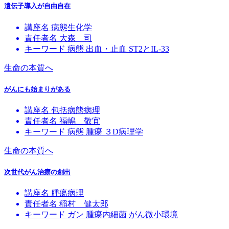
遺伝子導入が自由自在
講座名
病態生化学
責任者名
大森 司
キーワード
病態
出血・止血
ST2とIL-33
生命の本質へ
がんにも始まりがある
講座名
包括病態病理
責任者名
福嶋 敬宜
キーワード
病態
腫瘍
３D病理学
生命の本質へ
次世代がん治療の創出
講座名
腫瘍病理
責任者名
稲村 健太郎
キーワード
ガン
腫瘍内細菌
がん微小環境