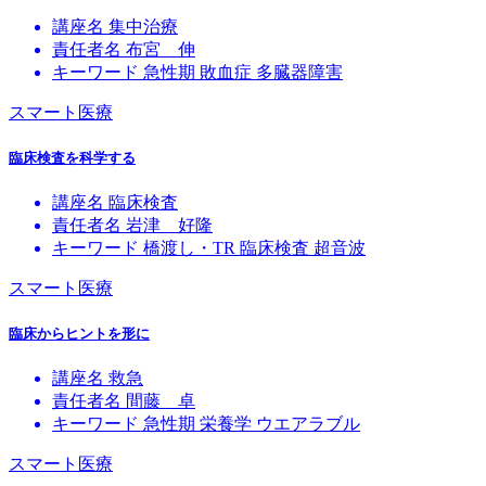
講座名
集中治療
責任者名
布宮 伸
キーワード
急性期
敗血症
多臓器障害
スマート医療
臨床検査を科学する
講座名
臨床検査
責任者名
岩津 好隆
キーワード
橋渡し・TR
臨床検査
超音波
スマート医療
臨床からヒントを形に
講座名
救急
責任者名
間藤 卓
キーワード
急性期
栄養学
ウエアラブル
スマート医療