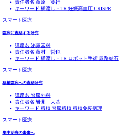
責任者名
藤原 寛行
キーワード
橋渡し・TR
妊娠高血圧
CRISPR
スマート医療
臨床に直結する研究
講座名
泌尿器科
責任者名
藤村 哲也
キーワード
橋渡し・TR
ロボット手術
尿路結石
スマート医療
移植臨床への直結研究
講座名
腎臓外科
責任者名
岩見 大基
キーワード
移植
腎臓移植
移植免疫病理
スマート医療
集中治療の未来へ