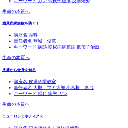
キーワード
ガン
骨軟部腫瘍
疫学研究
生命の本質へ
糖尿病網膜症を防ぐ！
講座名
眼科
責任者名
蕪城 俊克
キーワード
病態
糖尿病網膜症
遺伝子治療
生命の本質へ
皮膚から全身を知る
講座名
皮膚科学教室
責任者名
大槻 マミ太郎
小宮根 真弓
キーワード
感じ
病態
ガン
生命の本質へ
ニューロジェネティクス！
講座名
臨床神経学・神経遺伝学