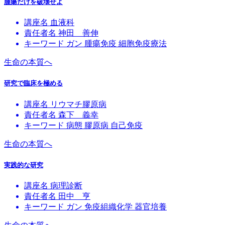
腫瘍だけを破壊せよ
講座名
血液科
責任者名
神田 善伸
キーワード
ガン
腫瘍免疫
細胞免疫療法
生命の本質へ
研究で臨床を極める
講座名
リウマチ膠原病
責任者名
森下 義幸
キーワード
病態
膠原病
自己免疫
生命の本質へ
実践的な研究
講座名
病理診断
責任者名
田中 亨
キーワード
ガン
免疫組織化学
器官培養