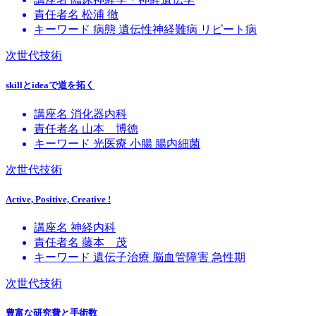
責任者名
松浦 徹
キーワード
病態
遺伝性神経難病
リピート病
次世代技術
skillとideaで道を拓く
講座名
消化器内科
責任者名
山本 博徳
キーワード
光医療
小腸
腸内細菌
次世代技術
Active, Positive, Creative !
講座名
神経内科
責任者名
藤本 茂
キーワード
遺伝子治療
脳血管障害
急性期
次世代技術
豊富な研究費と手術数