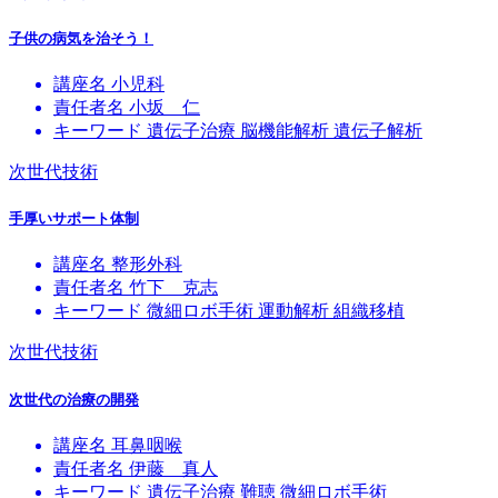
子供の病気を治そう！
講座名
小児科
責任者名
小坂 仁
キーワード
遺伝子治療
脳機能解析
遺伝子解析
次世代技術
手厚いサポート体制
講座名
整形外科
責任者名
竹下 克志
キーワード
微細ロボ手術
運動解析
組織移植
次世代技術
次世代の治療の開発
講座名
耳鼻咽喉
責任者名
伊藤 真人
キーワード
遺伝子治療
難聴
微細ロボ手術