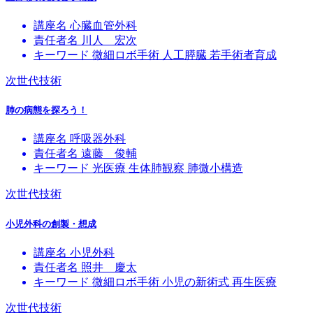
講座名
心臓血管外科
責任者名
川人 宏次
キーワード
微細ロボ手術
人工膵臓
若手術者育成
次世代技術
肺の病態を探ろう！
講座名
呼吸器外科
責任者名
遠藤 俊輔
キーワード
光医療
生体肺観察
肺微小構造
次世代技術
小児外科の創製・想成
講座名
小児外科
責任者名
照井 慶太
キーワード
微細ロボ手術
小児の新術式
再生医療
次世代技術