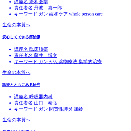
講座名
緩和医学
責任者名
丹波 嘉一郎
キーワード
ガン
緩和ケア
whole person care
生命の本質へ
安心してできる癌治療
講座名
臨床腫瘍
責任者名
藤井 博文
キーワード
ガン
がん薬物療法
集学的治療
生命の本質へ
診療とともにある研究
講座名
呼吸器内科
責任者名
山口 泰弘
キーワード
ガン
間質性肺炎
加齢
生命の本質へ