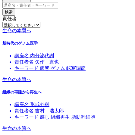
検索
責任者
生命の本質へ
新時代のゲノム医学
講座名
内分泌代謝
責任者名
矢作 直也
キーワード
病態
ゲノム
転写調節
生命の本質へ
組織の再建から再生へ
講座名
形成外科
責任者名
吉村 浩太郎
キーワード
感じ
組織再生
脂肪幹細胞
生命の本質へ