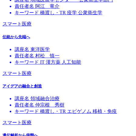
責任者名
阿江 竜介
キーワード
橋渡し・TR
疫学
公衆衛生学
スマート医療
伝統から先端へ
講座名
東洋医学
責任者名
村松 慎一
キーワード
IT
漢方薬
人工知能
スマート医療
アイデアの融合と創造
講座名
領域融合治療
責任者名
仲宗根 秀樹
キーワード
橋渡し・TR
エピゲノム
移植・免疫
スマート医療
遺伝解析から病態へ