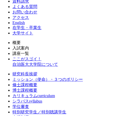
資料請求
よくある質問
お問い合わせ
アクセス
English
在学生・卒業生
大学サイト
概要
入試案内
講座一覧
ここがスゴイ！
自治医大大学院について
研究科長挨拶
ミッション（使命）・３つのポリシー
修士課程概要
博士課程概要
カリキュラムcurriculum
シラバスsyllabus
学位審査
特別研究学生／特別聴講学生