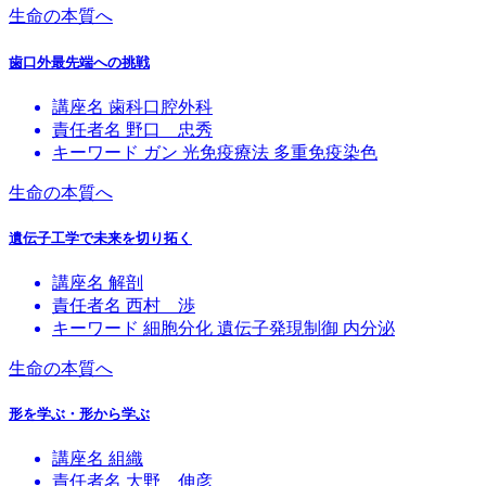
生命の本質へ
歯口外最先端への挑戦
講座名
歯科口腔外科
責任者名
野口 忠秀
キーワード
ガン
光免疫療法
多重免疫染色
生命の本質へ
遺伝子工学で未来を切り拓く
講座名
解剖
責任者名
西村 渉
キーワード
細胞分化
遺伝子発現制御
内分泌
生命の本質へ
形を学ぶ・形から学ぶ
講座名
組織
責任者名
大野 伸彦