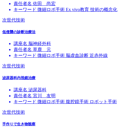
責任者名
佐田 尚宏
キーワード
微細ロボ手術
Ex vivo教育
技術の概念化
次世代技術
低侵襲の診断治療法
講座名
脳神経外科
責任者名
草鹿 元
キーワード
微細ロボ手術
脳虚血診断
近赤外線
次世代技術
泌尿器科内視鏡治療
講座名
泌尿器科
責任者名
宮川 友明
キーワード
微細ロボ手術
腹腔鏡手術
ロボット手術
次世代技術
手作りで生き物観察