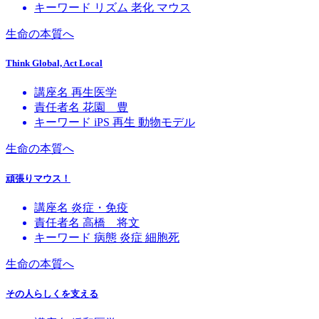
キーワード
リズム
老化
マウス
生命の本質へ
Think Global, Act Local
講座名
再生医学
責任者名
花園 豊
キーワード
iPS
再生
動物モデル
生命の本質へ
頑張りマウス！
講座名
炎症・免疫
責任者名
高橋 将文
キーワード
病態
炎症
細胞死
生命の本質へ
その人らしくを支える