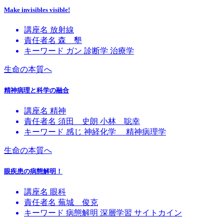
Make invisibles visible!
講座名
放射線
責任者名
森 墾
キーワード
ガン
診断学
治療学
生命の本質へ
精神病理と科学の融合
講座名
精神
責任者名
須田 史朗
小林 聡幸
キーワード
感じ
神経化学
精神病理学
生命の本質へ
眼疾患の病態解明！
講座名
眼科
責任者名
蕪城 俊克
キーワード
病態解明
深層学習
サイトカイン