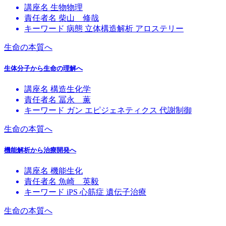
講座名
生物物理
責任者名
柴山 修哉
キーワード
病態
立体構造解析
アロステリー
生命の本質へ
生体分子から生命の理解へ
講座名
構造生化学
責任者名
冨永 薫
キーワード
ガン
エピジェネティクス
代謝制御
生命の本質へ
機能解析から治療開発へ
講座名
機能生化
責任者名
魚崎 英毅
キーワード
iPS
心筋症
遺伝子治療
生命の本質へ