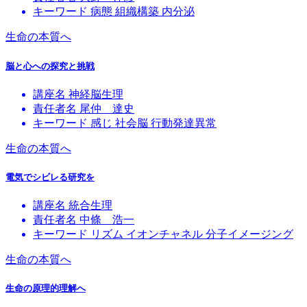
キーワード
病態
組織構築
内分泌
生命の本質へ
脳と心への探究と挑戦
講座名
神経脳生理
責任者名
尾仲 達史
キーワード
感じ
社会脳
行動発達異常
生命の本質へ
電気でシビレる研究を
講座名
統合生理
責任者名
中條 浩一
キーワード
リズム
イオンチャネル
分子イメージング
生命の本質へ
生命の原理的理解へ