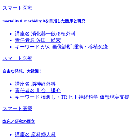
スマート医療
mortality 0, morbidity 0を目指した臨床と研究
講座名
消化器一般移植外科
責任者名
佐田 尚宏
キーワード
がん
画像診断
腫瘍・移植免疫
スマート医療
自由な発想、大歓迎！
講座名
脳神経外科
責任者名
川合 謙介
キーワード
橋渡し・TR
ヒト神経科学
仮想現実支援
スマート医療
臨床と研究の両立
講座名
産科婦人科