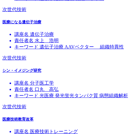
次世代技術
医療になる遺伝子治療
講座名
遺伝子治療
責任者名
水上 浩明
キーワード
遺伝子治療
AAVベクター
組織特異性
次世代技術
シン・イメジング研究
講座名
分子医工学
責任者名
口丸 高弘
キーワード
光医療
発光蛍光タンパク質
病態組織解析
次世代技術
医療技術教育改革
講座名
医療技術トレーニング