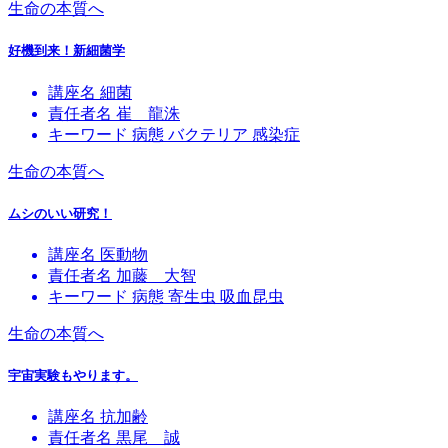
生命の本質へ
好機到来！新細菌学
講座名
細菌
責任者名
崔 龍洙
キーワード
病態
バクテリア
感染症
生命の本質へ
ムシのいい研究！
講座名
医動物
責任者名
加藤 大智
キーワード
病態
寄生虫
吸血昆虫
生命の本質へ
宇宙実験もやります。
講座名
抗加齢
責任者名
黒尾 誠