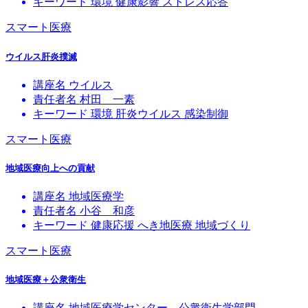
キーワード
環境
健康影響
ストレス応答
スマート医療
ウイルス肝炎撲滅
講座名
ウイルス
責任者名
村田 一素
キーワード
環境
肝炎ウイルス
感染制御
スマート医療
地域医療向上への貢献
講座名
地域医療学
責任者名
小谷 和彦
キーワード
健康応援
へき地医療
地域づくり
スマート医療
地域医療＋公衆衛生
講座名
地域医療学センター 公衆衛生学部門