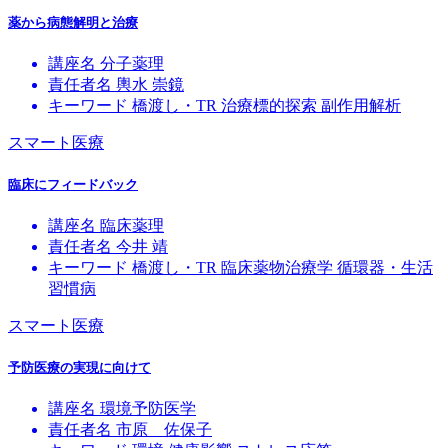
薬から病態解明と治療
講座名
分子薬理
責任者名
輿水 崇鏡
キーワード
橋渡し・TR
治療標的探索
副作用解析
スマート医療
臨床にフィードバック
講座名
臨床薬理
責任者名
今井 靖
キーワード
橋渡し・TR
臨床薬物治療学
循環器・生活
習慣病
スマート医療
予防医療の実現に向けて
講座名
環境予防医学
責任者名
市原 佐保子