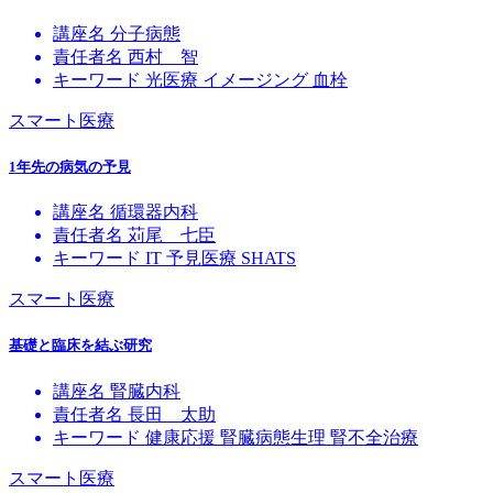
講座名
分子病態
責任者名
西村 智
キーワード
光医療
イメージング
血栓
スマート医療
1年先の病気の予見
講座名
循環器内科
責任者名
苅尾 七臣
キーワード
IT
予見医療
SHATS
スマート医療
基礎と臨床を結ぶ研究
講座名
腎臓内科
責任者名
長田 太助
キーワード
健康応援
腎臓病態生理
腎不全治療
スマート医療