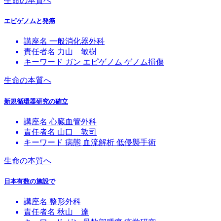
生命の本質へ
エピゲノムと発癌
講座名
一般消化器外科
責任者名
力山 敏樹
キーワード
ガン
エピゲノム
ゲノム損傷
生命の本質へ
新規循環器研究の確立
講座名
心臓血管外科
責任者名
山口 敦司
キーワード
病態
血流解析
低侵襲手術
生命の本質へ
日本有数の施設で
講座名
整形外科
責任者名
秋山 達