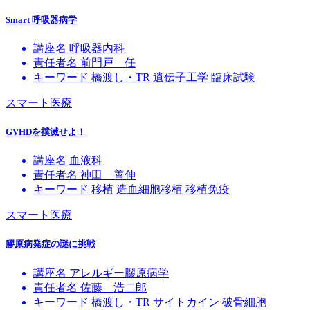
Smart 呼吸器病学
講座名
呼吸器内科
責任者名
前門戸 任
キーワード
橋渡し・TR
遺伝子工学
臨床試験
スマート医療
GVHDを撲滅せよ！
講座名
血液科
責任者名
神田 善伸
キーワード
移植
造血細胞移植
移植免疫
スマート医療
膠原病発症の謎に挑戦
講座名
アレルギー膠原病学
責任者名
佐藤 浩二郎
キーワード
橋渡し・TR
サイトカイン
破骨細胞