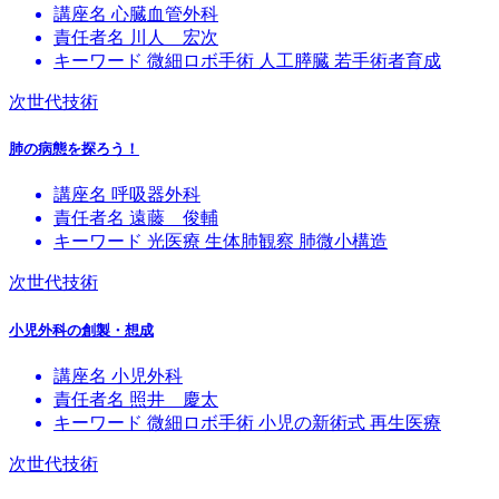
講座名
心臓血管外科
責任者名
川人 宏次
キーワード
微細ロボ手術
人工膵臓
若手術者育成
次世代技術
肺の病態を探ろう！
講座名
呼吸器外科
責任者名
遠藤 俊輔
キーワード
光医療
生体肺観察
肺微小構造
次世代技術
小児外科の創製・想成
講座名
小児外科
責任者名
照井 慶太
キーワード
微細ロボ手術
小児の新術式
再生医療
次世代技術