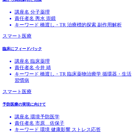
講座名
分子薬理
責任者名
輿水 崇鏡
キーワード
橋渡し・TR
治療標的探索
副作用解析
スマート医療
臨床にフィードバック
講座名
臨床薬理
責任者名
今井 靖
キーワード
橋渡し・TR
臨床薬物治療学
循環器・生活
習慣病
スマート医療
予防医療の実現に向けて
講座名
環境予防医学
責任者名
市原 佐保子
キーワード
環境
健康影響
ストレス応答