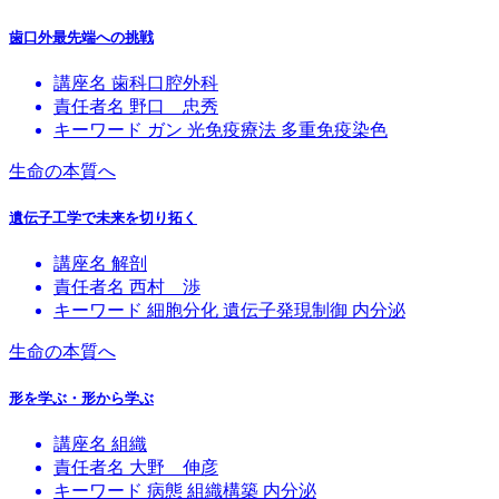
歯口外最先端への挑戦
講座名
歯科口腔外科
責任者名
野口 忠秀
キーワード
ガン
光免疫療法
多重免疫染色
生命の本質へ
遺伝子工学で未来を切り拓く
講座名
解剖
責任者名
西村 渉
キーワード
細胞分化
遺伝子発現制御
内分泌
生命の本質へ
形を学ぶ・形から学ぶ
講座名
組織
責任者名
大野 伸彦
キーワード
病態
組織構築
内分泌