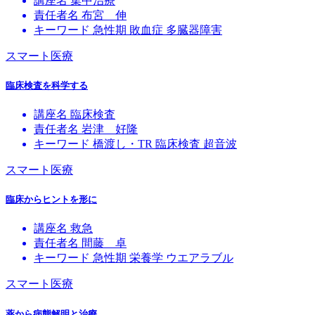
講座名
集中治療
責任者名
布宮 伸
キーワード
急性期
敗血症
多臓器障害
スマート医療
臨床検査を科学する
講座名
臨床検査
責任者名
岩津 好隆
キーワード
橋渡し・TR
臨床検査
超音波
スマート医療
臨床からヒントを形に
講座名
救急
責任者名
間藤 卓
キーワード
急性期
栄養学
ウエアラブル
スマート医療
薬から病態解明と治療