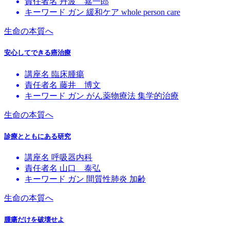
責任者名
丹波 嘉一郎
キーワード
ガン
緩和ケア
whole person care
生命の本質へ
安心してできる癌治療
講座名
臨床腫瘍
責任者名
藤井 博文
キーワード
ガン
がん薬物療法
集学的治療
生命の本質へ
診療とともにある研究
講座名
呼吸器内科
責任者名
山口 泰弘
キーワード
ガン
間質性肺炎
加齢
生命の本質へ
腫瘍だけを破壊せよ