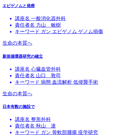
エピゲノムと発癌
講座名
一般消化器外科
責任者名
力山 敏樹
キーワード
ガン
エピゲノム
ゲノム損傷
生命の本質へ
新規循環器研究の確立
講座名
心臓血管外科
責任者名
山口 敦司
キーワード
病態
血流解析
低侵襲手術
生命の本質へ
日本有数の施設で
講座名
整形外科
責任者名
秋山 達
キーワード
ガン
骨軟部腫瘍
疫学研究