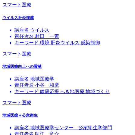
スマート医療
ウイルス肝炎撲滅
講座名
ウイルス
責任者名
村田 一素
キーワード
環境
肝炎ウイルス
感染制御
スマート医療
地域医療向上への貢献
講座名
地域医療学
責任者名
小谷 和彦
キーワード
健康応援
へき地医療
地域づくり
スマート医療
地域医療＋公衆衛生
講座名
地域医療学センター 公衆衛生学部門
責任者名
阿江 竜介