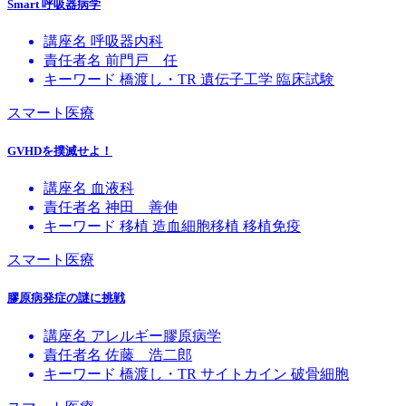
Smart 呼吸器病学
講座名
呼吸器内科
責任者名
前門戸 任
キーワード
橋渡し・TR
遺伝子工学
臨床試験
スマート医療
GVHDを撲滅せよ！
講座名
血液科
責任者名
神田 善伸
キーワード
移植
造血細胞移植
移植免疫
スマート医療
膠原病発症の謎に挑戦
講座名
アレルギー膠原病学
責任者名
佐藤 浩二郎
キーワード
橋渡し・TR
サイトカイン
破骨細胞