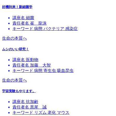
好機到来！新細菌学
講座名
細菌
責任者名
崔 龍洙
キーワード
病態
バクテリア
感染症
生命の本質へ
ムシのいい研究！
講座名
医動物
責任者名
加藤 大智
キーワード
病態
寄生虫
吸血昆虫
生命の本質へ
宇宙実験もやります。
講座名
抗加齢
責任者名
黒尾 誠
キーワード
リズム
老化
マウス