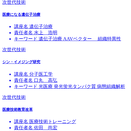
次世代技術
医療になる遺伝子治療
講座名
遺伝子治療
責任者名
水上 浩明
キーワード
遺伝子治療
AAVベクター
組織特異性
次世代技術
シン・イメジング研究
講座名
分子医工学
責任者名
口丸 高弘
キーワード
光医療
発光蛍光タンパク質
病態組織解析
次世代技術
医療技術教育改革
講座名
医療技術トレーニング
責任者名
佐田 尚宏