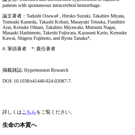
patients with spontaneous intracerebral hemorrhage.
論文著者：Tadashi Ozawa# , Hiroko Suzuki, Takahiro Miyata,
Tomoaki Kameda, Takashi Kobari, Masayuki Tetsuka, Fumihiro
Arai, Keisuke Ohtani, Takahiro Miyawaki, Mutsumi Nagai,
Masaaki Hashimoto, Takeshi Fujiwara, Kazuomi Kario, Kensuke
Kawai, Shigeru Fujimoto, and Ryota Tanaka*.
#: 筆頭著者 *: 責任著者
掲載雑誌: Hypertension Research
DOI: 10.1038/s41440-024-02087-7.
詳しくは
こちら
をご覧ください。
生命の本質へ