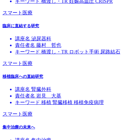
キーワード
橋渡し・TR
妊娠高血圧
CRISPR
スマート医療
臨床に直結する研究
講座名
泌尿器科
責任者名
藤村 哲也
キーワード
橋渡し・TR
ロボット手術
尿路結石
スマート医療
移植臨床への直結研究
講座名
腎臓外科
責任者名
岩見 大基
キーワード
移植
腎臓移植
移植免疫病理
スマート医療
集中治療の未来へ