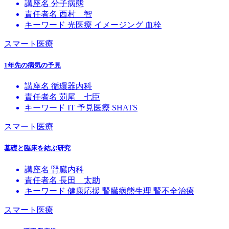
講座名
分子病態
責任者名
西村 智
キーワード
光医療
イメージング
血栓
スマート医療
1年先の病気の予見
講座名
循環器内科
責任者名
苅尾 七臣
キーワード
IT
予見医療
SHATS
スマート医療
基礎と臨床を結ぶ研究
講座名
腎臓内科
責任者名
長田 太助
キーワード
健康応援
腎臓病態生理
腎不全治療
スマート医療