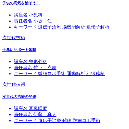
子供の病気を治そう！
講座名
小児科
責任者名
小坂 仁
キーワード
遺伝子治療
脳機能解析
遺伝子解析
次世代技術
手厚いサポート体制
講座名
整形外科
責任者名
竹下 克志
キーワード
微細ロボ手術
運動解析
組織移植
次世代技術
次世代の治療の開発
講座名
耳鼻咽喉
責任者名
伊藤 真人
キーワード
遺伝子治療
難聴
微細ロボ手術