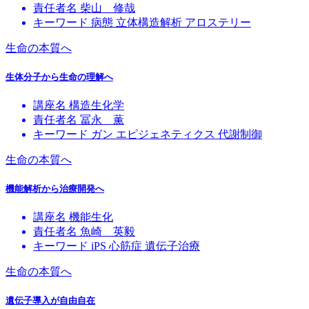
責任者名
柴山 修哉
キーワード
病態
立体構造解析
アロステリー
生命の本質へ
生体分子から生命の理解へ
講座名
構造生化学
責任者名
冨永 薫
キーワード
ガン
エピジェネティクス
代謝制御
生命の本質へ
機能解析から治療開発へ
講座名
機能生化
責任者名
魚崎 英毅
キーワード
iPS
心筋症
遺伝子治療
生命の本質へ
遺伝子導入が自由自在