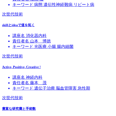
キーワード
病態
遺伝性神経難病
リピート病
次世代技術
skillとideaで道を拓く
講座名
消化器内科
責任者名
山本 博徳
キーワード
光医療
小腸
腸内細菌
次世代技術
Active, Positive, Creative !
講座名
神経内科
責任者名
藤本 茂
キーワード
遺伝子治療
脳血管障害
急性期
次世代技術
豊富な研究費と手術数