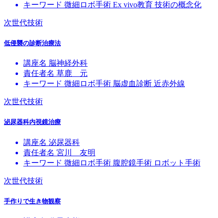
キーワード
微細ロボ手術
Ex vivo教育
技術の概念化
次世代技術
低侵襲の診断治療法
講座名
脳神経外科
責任者名
草鹿 元
キーワード
微細ロボ手術
脳虚血診断
近赤外線
次世代技術
泌尿器科内視鏡治療
講座名
泌尿器科
責任者名
宮川 友明
キーワード
微細ロボ手術
腹腔鏡手術
ロボット手術
次世代技術
手作りで生き物観察