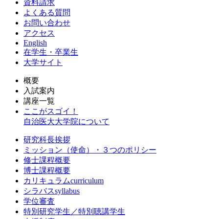
資料請求
よくある質問
お問い合わせ
アクセス
English
在学生・卒業生
大学サイト
概要
入試案内
講座一覧
ここがスゴイ！
自治医大大学院について
研究科長挨拶
ミッション（使命）・３つのポリシー
修士課程概要
博士課程概要
カリキュラムcurriculum
シラバスsyllabus
学位審査
特別研究学生／特別聴講学生