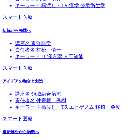
キーワード
橋渡し・TR
疫学
公衆衛生学
スマート医療
伝統から先端へ
講座名
東洋医学
責任者名
村松 慎一
キーワード
IT
漢方薬
人工知能
スマート医療
アイデアの融合と創造
講座名
領域融合治療
責任者名
仲宗根 秀樹
キーワード
橋渡し・TR
エピゲノム
移植・免疫
スマート医療
遺伝解析から病態へ