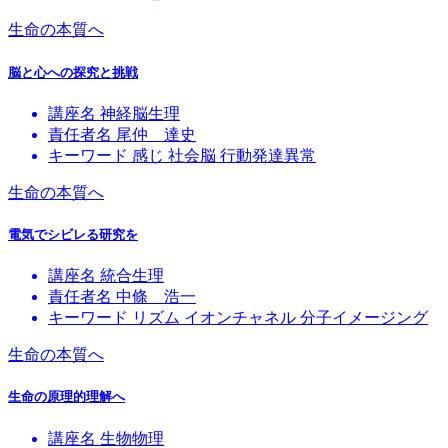
生命の本質へ
脳と心への探究と挑戦
講座名
神経脳生理
責任者名
尾仲 達史
キーワード
感じ
社会脳
行動発達異常
生命の本質へ
電気でシビレる研究を
講座名
統合生理
責任者名
中條 浩一
キーワード
リズム
イオンチャネル
分子イメージング
生命の本質へ
生命の原理的理解へ
講座名
生物物理