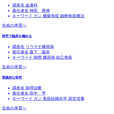
講座名
血液科
責任者名
神田 善伸
キーワード
ガン
腫瘍免疫
細胞免疫療法
生命の本質へ
研究で臨床を極める
講座名
リウマチ膠原病
責任者名
森下 義幸
キーワード
病態
膠原病
自己免疫
生命の本質へ
実践的な研究
講座名
病理診断
責任者名
田中 亨
キーワード
ガン
免疫組織化学
器官培養
生命の本質へ