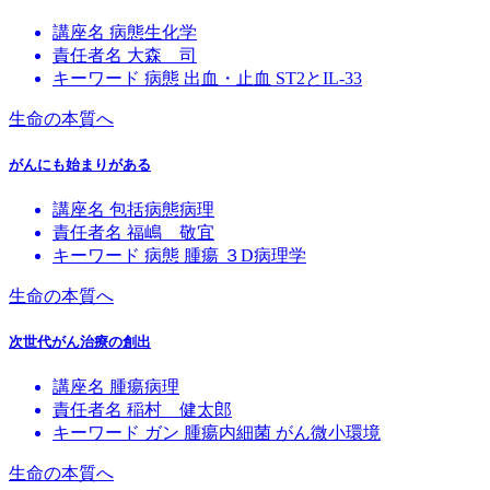
講座名
病態生化学
責任者名
大森 司
キーワード
病態
出血・止血
ST2とIL-33
生命の本質へ
がんにも始まりがある
講座名
包括病態病理
責任者名
福嶋 敬宜
キーワード
病態
腫瘍
３D病理学
生命の本質へ
次世代がん治療の創出
講座名
腫瘍病理
責任者名
稲村 健太郎
キーワード
ガン
腫瘍内細菌
がん微小環境
生命の本質へ