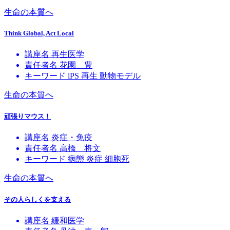
生命の本質へ
Think Global, Act Local
講座名
再生医学
責任者名
花園 豊
キーワード
iPS
再生
動物モデル
生命の本質へ
頑張りマウス！
講座名
炎症・免疫
責任者名
高橋 将文
キーワード
病態
炎症
細胞死
生命の本質へ
その人らしくを支える
講座名
緩和医学