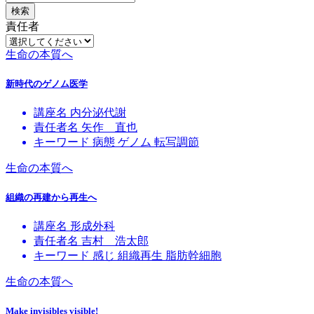
検索
責任者
生命の本質へ
新時代のゲノム医学
講座名
内分泌代謝
責任者名
矢作 直也
キーワード
病態
ゲノム
転写調節
生命の本質へ
組織の再建から再生へ
講座名
形成外科
責任者名
吉村 浩太郎
キーワード
感じ
組織再生
脂肪幹細胞
生命の本質へ
Make invisibles visible!