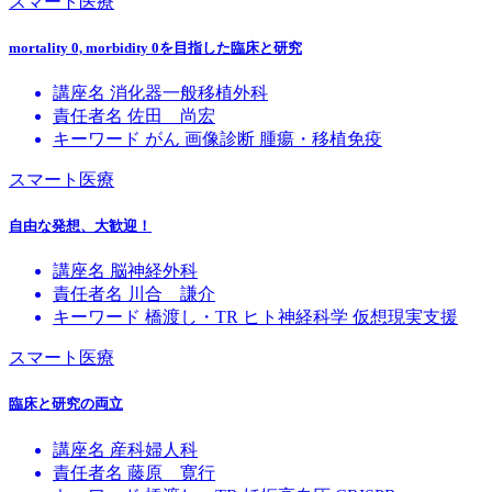
スマート医療
mortality 0, morbidity 0を目指した臨床と研究
講座名
消化器一般移植外科
責任者名
佐田 尚宏
キーワード
がん
画像診断
腫瘍・移植免疫
スマート医療
自由な発想、大歓迎！
講座名
脳神経外科
責任者名
川合 謙介
キーワード
橋渡し・TR
ヒト神経科学
仮想現実支援
スマート医療
臨床と研究の両立
講座名
産科婦人科
責任者名
藤原 寛行