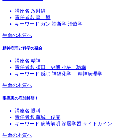
講座名
放射線
責任者名
森 墾
キーワード
ガン
診断学
治療学
生命の本質へ
精神病理と科学の融合
講座名
精神
責任者名
須田 史朗
小林 聡幸
キーワード
感じ
神経化学
精神病理学
生命の本質へ
眼疾患の病態解明！
講座名
眼科
責任者名
蕪城 俊克
キーワード
病態解明
深層学習
サイトカイン
生命の本質へ