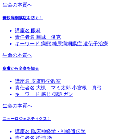
生命の本質へ
糖尿病網膜症を防ぐ！
講座名
眼科
責任者名
蕪城 俊克
キーワード
病態
糖尿病網膜症
遺伝子治療
生命の本質へ
皮膚から全身を知る
講座名
皮膚科学教室
責任者名
大槻 マミ太郎
小宮根 真弓
キーワード
感じ
病態
ガン
生命の本質へ
ニューロジェネティクス！
講座名
臨床神経学・神経遺伝学
責任者名
松浦 徹